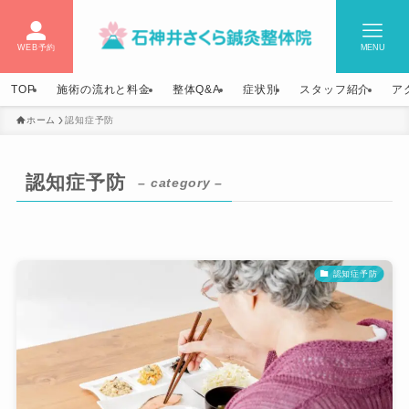
WEB予約
MENU
TOP
施術の流れと料金
整体Q&A
症状別
スタッフ紹介
ア
ホーム
認知症予防
認知症予防
– category –
認知症予防