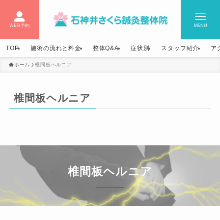
WEB予約
MENU
TOP
施術の流れと料金
整体Q&A
症状別
スタッフ紹介
ア
ホーム
椎間板ヘルニア
椎間板ヘルニア
椎間板ヘルニア