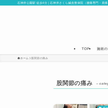
石神井公園駅 徒歩4分 | 石神井さくら鍼灸整体院（腰痛専門・肩
TOP
施術の
ホーム
股関節の痛み
股関節の痛み
– cate