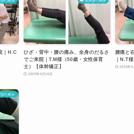
関節の痛み
股関節の痛み
｜H.C
ひざ・背中・腰の痛み、全身のだるさ
腰痛と
でご来院｜T.M様（50歳・女性保育
｜N.T
士）【体幹矯正】
2025年
2025年4月16日
関節の痛み