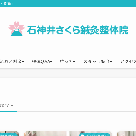
痛・膝痛）
流れと料金
整体Q&A
症状別
スタッフ紹介
アクセ
gory –