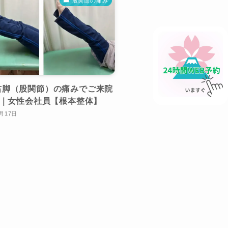
股関節の痛み
右脚（股関節）の痛みでご来院
様｜女性会社員【根本整体】
3月17日