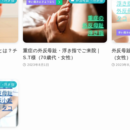
趾・浮き指
外反母趾・浮き指
とは？チ
重症の外反母趾・浮き指でご来院｜
外反母趾
S.T様（70歳代・女性）
（女性
2023年8月1日
2023年
趾・浮き指