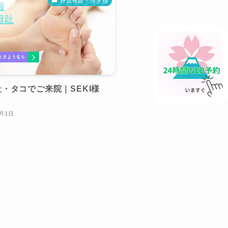
外反母趾・浮き指
・タコでご来院｜SEKI様
）
8月1日