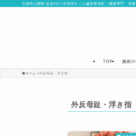
石神井公園駅 徒歩4分 | 石神井さくら鍼灸整体院（腰痛専門・肩
TOP
施術の
ホーム
外反母趾・浮き指
外反母趾・浮き指