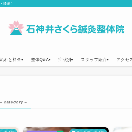
痛・膝痛）
流れと料金
整体Q&A
症状別
スタッフ紹介
アクセ
– category –