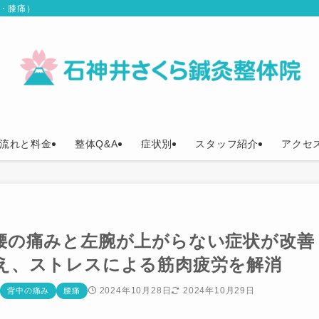
痛・膝痛）
流れと料金
整体Q&A
症状別
スタッフ紹介
アクセ
腰の痛みと左腕が上がらない症状が改善
え、ストレスによる筋肉疲労を解消
2024年10月28日
2024年10月29日
背中の痛み
腰痛