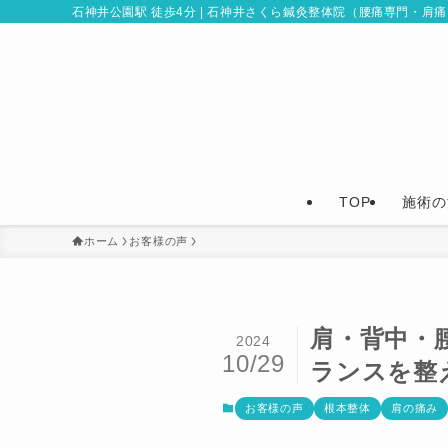
石神井公園駅 徒歩4分 | 石神井さくら鍼灸整体院（腰痛専門・肩
TOP
施術の
ホーム
お客様の声
肩・背中・
2024
10/29
ランスを整
お客様の声
根本整体
肩の痛み