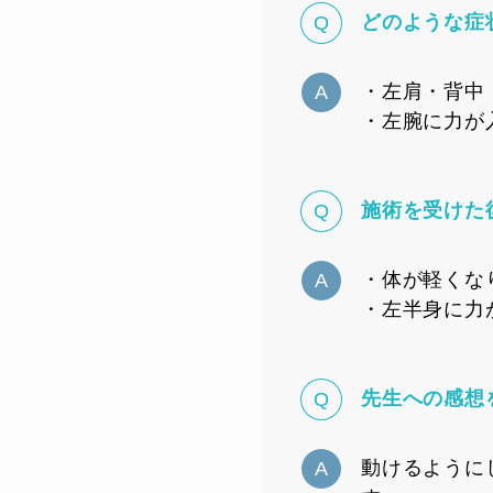
どのような症
・左肩・背中
・左腕に力が
施術を受けた
・体が軽くな
・左半身に力
先生への感想
動けるように