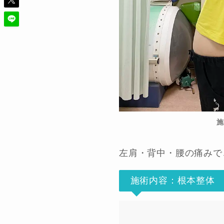
施
左肩・背中・腰の痛みでご
施術内容：根本整体