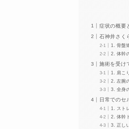
症状の概要
石神井さく
1. 骨
2. 体
施術を受け
1. 肩
2. 左
3. 全
日常でのセ
1. ス
2. 体
3. 正